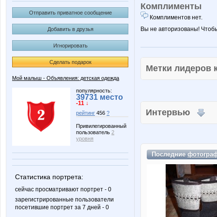
Комплименты
Отправить приватное сообщение
Комплиментов нет.
Вы не авторизованы! Чтоб
Добавить в друзья
Игнорировать
Сделать подарок
Метки лидеров
Мой малыш - Объявления: детская одежда
популярность:
39731 место
-11 ↓
Интервью
рейтинг
456
?
Привилегированный
пользователь
2
уровня
Последние
фотогра
Статистика портрета:
сейчас просматривают портрет - 0
зарегистрированные пользователи
посетившие портрет за 7 дней - 0